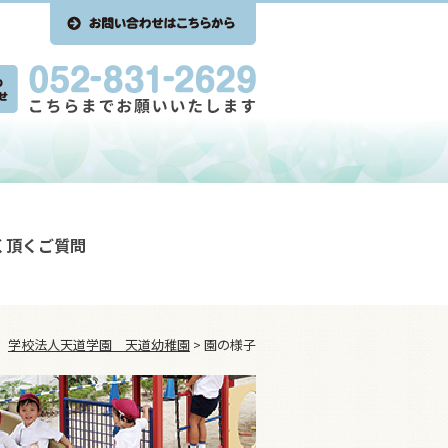
く頂くご質問
学校法人天道学園 天道幼稚園
>
園の様子
園の様子