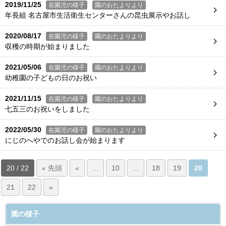
2019/11/25
在園児の様子
園のおたよりより
年長組 名古屋市生活衛生センターさんの昆虫展示やお話し
2020/08/17
在園児の様子
園のおたよりより
収穫の時期が始まりました
2021/05/06
在園児の様子
園のおたよりより
幼稚園の子どもの日のお祝い
2021/11/15
在園児の様子
園のおたよりより
七五三のお祝いをしました
2022/05/30
在園児の様子
園のおたよりより
にじのへやでのお話し会が始まります
20 / 22
« 先頭
«
...
10
...
18
19
20
21
22
»
園の様子